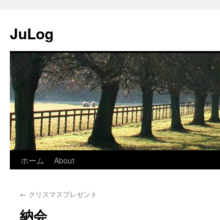
JuLog
コ
ホーム
About
ン
←
クリスマスプレゼント
テ
納会
ン