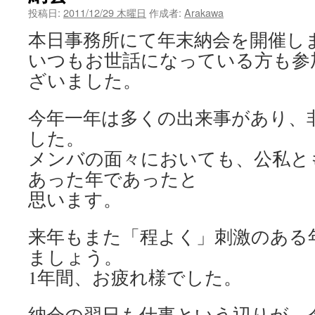
投稿日:
2011/12/29 木曜日
作成者:
Arakawa
ツ
本日事務所にて年末納会を開催し
へ
いつもお世話になっている方も参
ス
ざいました。
キ
今年一年は多くの出来事があり、
ッ
した。
メンバの面々においても、公私と
プ
あった年であったと
思います。
来年もまた「程よく」刺激のある
ましょう。
1年間、お疲れ様でした。
納会の翌日も仕事という辺りが、